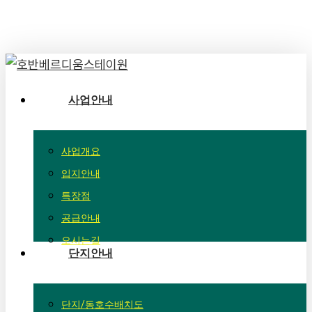
Skip
to
main
content
Menu
사업안내
사업개요
입지안내
특장점
공급안내
오시는길
단지안내
단지/동호수배치도