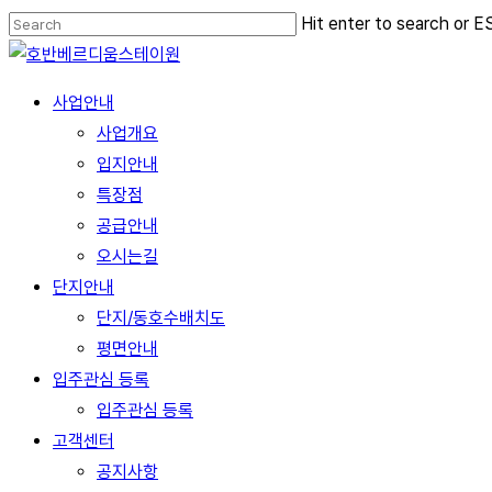
Skip
Hit enter to search or E
to
Close
main
Search
Menu
사업안내
content
사업개요
입지안내
특장점
공급안내
오시는길
단지안내
단지/동호수배치도
평면안내
입주관심 등록
입주관심 등록
고객센터
공지사항