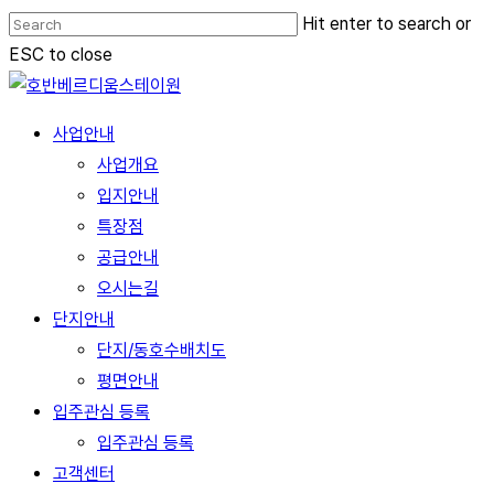
Skip
Hit enter to search or
to
ESC to close
main
Close
content
Search
Menu
사업안내
사업개요
입지안내
특장점
공급안내
오시는길
단지안내
단지/동호수배치도
평면안내
입주관심 등록
입주관심 등록
고객센터