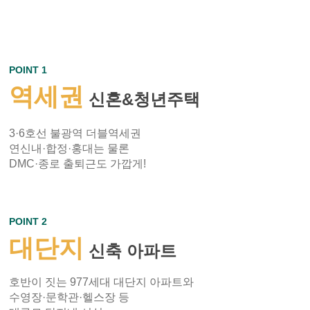
POINT 1
역세권
신혼&청년주택
3·6호선 불광역 더블역세권
연신내·합정·홍대는 물론
DMC·종로 출퇴근도 가깝게!
POINT 2
대단지
신축 아파트
호반이 짓는 977세대 대단지 아파트와
수영장·문학관·헬스장 등