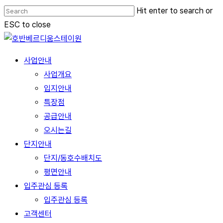
Skip
Hit enter to search or
to
ESC to close
main
Close
content
Search
Menu
사업안내
사업개요
입지안내
특장점
공급안내
오시는길
단지안내
단지/동호수배치도
평면안내
입주관심 등록
입주관심 등록
고객센터